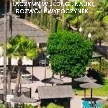
ŁĄCZYMY W JEDNO : NAUKĘ,
ROZWÓJ I WYPOCZYNEK !