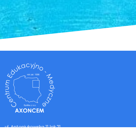
ul. Antoniukowska 11 lok.21
15-740 Białystok