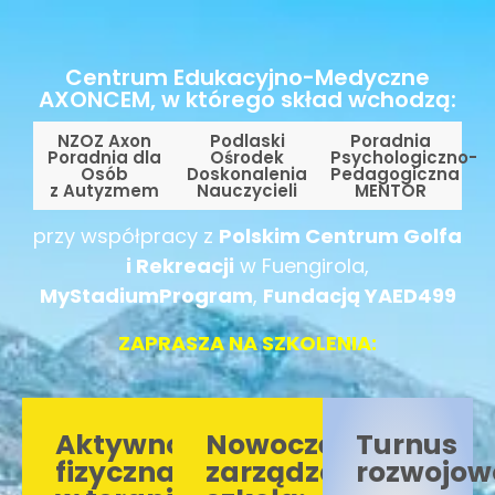
Centrum Edukacyjno-Medyczne
AXONCEM, w którego skład wchodzą:
NZOZ Axon
Podlaski
Poradnia
Poradnia dla
Ośrodek
Psychologiczno-
Osób
Doskonalenia
Pedagogiczna
z Autyzmem
Nauczycieli
MENTOR
przy współpracy z
Polskim Centrum Golfa
i Rekreacji
w Fuengirola,
MyStadiumProgram
,
Fundacją YAED499
ZAPRASZA NA SZKOLENIA:
Aktywność
Nowoczesne
Turnus
fizyczna
zarządzanie
rozwojow