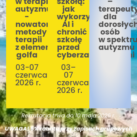
w terapii
szkołą:
–
autyzmu
jak
terapeut
-
wykorzystać
dla
nowatorskie
Al i
dorosłyc
metody
chronić
osób
terapii
szkołę
w spektr
z elementami
przed
autyzmu
golfa
cyberzagrożeniami
03-07
03–
czerwca
07
2026 r.
czerwca
2026 r.
Rekrutacja trwa do 10 maja 2026 r.
UWAGA! 5% rabatu przy zapisach grupowych