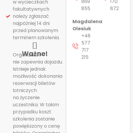
869
170
w wycieczkach
855
872
fakultatywnych
należy zgłaszać
Magdalena
najpóźniej 14 dni
Olesiuk
przed planowanym
+48
terminem szkolenia.
577
717
Ważne!
Organizator
215
nie zapewnia dojazdu.
Istnieje jednak
możliwość dokonania
rezerwacji biletów
lotniczych
na życzenie
uczestnika. W takim
przypadku koszt
szkolenia zostanie
powiększony o cenę