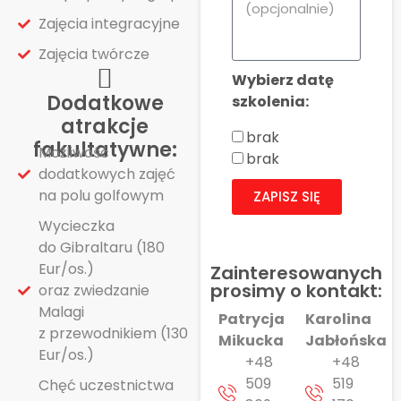
Zajęcia integracyjne
Zajęcia twórcze
Wybierz datę
Dodatkowe
szkolenia:
atrakcje
brak
fakultatywne:
Możliwość
brak
dodatkowych zajęć
na polu golfowym
ZAPISZ SIĘ
Wycieczka
do Gibraltaru (180
Eur/os.)
Zainteresowanych
prosimy o kontakt:
oraz zwiedzanie
Malagi
Patrycja
Karolina
z przewodnikiem (130
Mikucka
Jabłońska
Eur/os.)
+48
+48
509
519
Chęć uczestnictwa