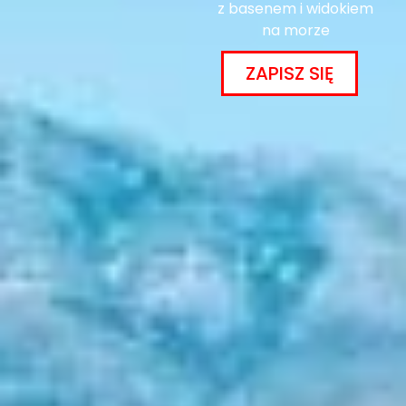
z basenem i widokiem
na morze
ZAPISZ SIĘ