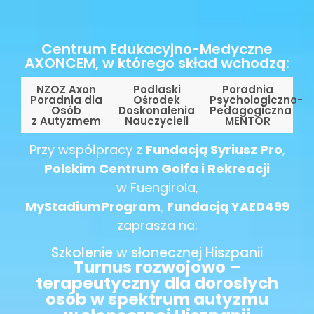
Centrum Edukacyjno-Medyczne
AXONCEM, w którego skład wchodzą:
NZOZ Axon
Podlaski
Poradnia
Poradnia dla
Ośrodek
Psychologiczno-
Osób
Doskonalenia
Pedagogiczna
z Autyzmem
Nauczycieli
MENTOR
Przy współpracy z
Fundacją Syriusz Pro
,
Polskim Centrum Golfa i Rekreacji
w Fuengirola,
MyStadiumProgram
,
Fundacją YAED499
zaprasza na:
Szkolenie w słonecznej Hiszpanii
Turnus rozwojowo –
terapeutyczny dla dorosłych
osób w spektrum autyzmu