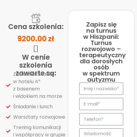
Zapisz się
Cena szkolenia:
na turnus
w Hiszpanii:
9200.00 zł
Turnus
rozwojowo –
terapeutyczny
W cenie
dla dorosłych
szkolenia
osób
zawarte są:
w spektrum
Zakwaterowanie
autyzmu
w hotelu 4*
z basenem
i widokiem na morze
Śniadanie i lunch
Warsztaty rozwojowe
Trening komunikacji
i współpracy w grupie