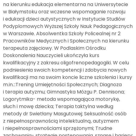
na kierunku edukacja elementarna na Uniwersytecie
w Białymstoku oraz wczesne wspomaganie rozwoju
i edukacji dzieci autystycznych w Instytucie Studiów
Podyplomowych Wyższej Szkoły Nauk Pedagogicznych
w Warszawie. Absolwentka Szkoły Policealnej nr 2
Pracowników Medycznych i Społecznych na kierunku
terapeuta zajęciowy. W Podlaskim Ośrodku
Doskonalenia Nauczycieli ukończyła kurs
kwalifikacyjny z zakresu oligofrenopedagogiki. W celu
podniesienia swoich kompetencji i zdobycia nowych
kwalifikacji ma na swoim koncie liczne szkolenia i kursy
m.in.::Trening Umiejętności Społecznych; Diagnoza
i terapia autyzmu; Gimnastyka Mózgu P. Dennisona;
Logorytmika- metoda wspomagająca motorykę,
słuch i mowę dziecka; Terapia taktylna według
metody dr Swietłany Masgutowej; Seksualność osób
z niepełnosprawnością intelektualną, autyzmem
i niepełnosprawnościami sprzężonymi; Trudne
zachowania- strategie postępowania, sznase i bariery;