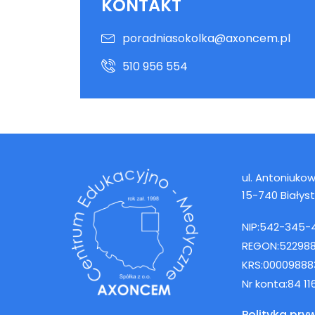
KONTAKT
poradniasokolka@axoncem.pl
510 956 554
ul. Antoniukows
15-740 Białys
NIP:
542-345-
REGON:
52298
KRS:
00009888
Nr konta:
84 1
Polityka pry