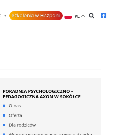
t
Szkolenia w Hiszpanii
PL
PORADNIA PSYCHOLOGICZNO –
PEDAGOGICZNA AXON W SOKÓŁCE
O nas
Oferta
Dla rodziców
Wczesne wspomaganie rozwoju dziecka