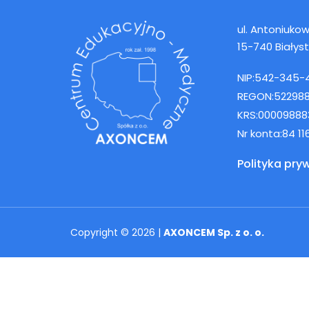
ul. Antoniukows
15-740 Białys
NIP:
542-345-
REGON:
52298
KRS:
00009888
Nr konta:
84 1
Polityka pry
Copyright © 2026 |
AXONCEM Sp. z o. o.