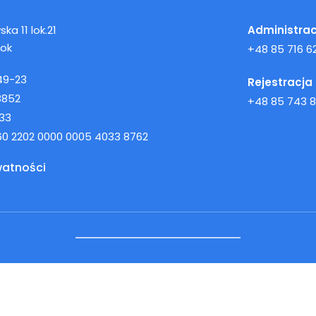
ka 11 lok.21
Administrac
tok
+48 85 716 62
49-23
Rejestracja
8852
+48 85 743 8
33
160 2202 0000 0005 4033 8762
watności