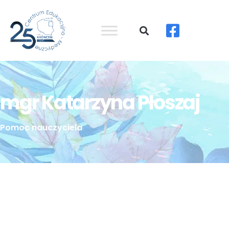
mgr Katarzyna Płoszaj
Pomoc nauczyciela