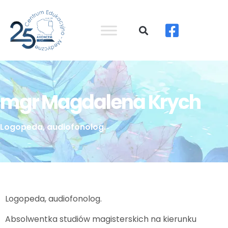
mgr Magdalena Krych
Logopeda, audiofonolog.
Logopeda, audiofonolog.
Absolwentka studiów magisterskich na kierunku