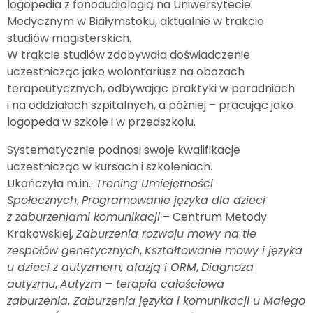
logopedia z fonoaudiologią na Uniwersytecie
Medycznym w Białymstoku, aktualnie w trakcie
studiów magisterskich.
W trakcie studiów zdobywała doświadczenie
uczestnicząc jako wolontariusz na obozach
terapeutycznych, odbywając praktyki w poradniach
i na oddziałach szpitalnych, a później – pracując jako
logopeda w szkole i w przedszkolu.
Systematycznie podnosi swoje kwalifikacje
uczestnicząc w kursach i szkoleniach.
Ukończyła m.in.:
Trening Umiejętności
Społecznych
,
Programowanie języka dla dzieci
z zaburzeniami komunikacji
– Centrum Metody
Krakowskiej,
Zaburzenia rozwoju mowy na tle
zespołów genetycznych
,
Kształtowanie mowy i języka
u dzieci z autyzmem, afazją i ORM
,
Diagnoza
autyzmu
,
Autyzm – terapia całościowa
zaburzenia
,
Zaburzenia języka i komunikacji u Małego