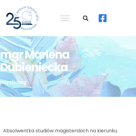
mgr Marlena
Dubieniecka
psycholog
Absolwentka studiów magisterskich na kierunku