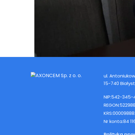
ul. Antoniukows
15-740 Białys
NIP:
542-345-
REGON:
52298
KRS:
00009888
Nr konta:
84 1
Polityka pry