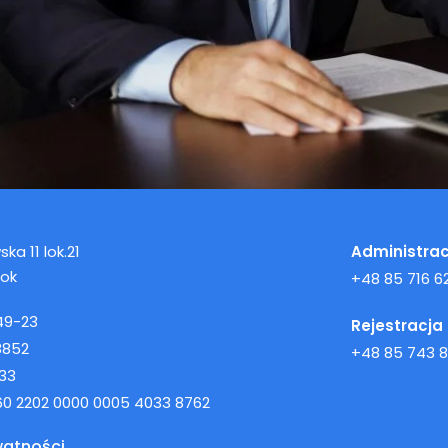
ka 11 lok.21
Administrac
tok
+48 85 716 62
49-23
Rejestracja
8852
+48 85 743 8
33
160 2202 0000 0005 4033 8762
watności