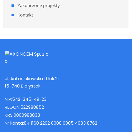
Zakończone projekty
Kontakt
ul. Antoniukowska 11 lok.21
15-740 Białystok
NIP:
542-345-49-23
REGON:
522988852
KRS:
0000988833
Nr konta:
84 1160 2202 0000 0005 4033 8762