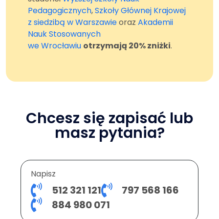
Pedagogicznych
,
Szkoły Głównej Krajowej
z siedzibą w Warszawie
oraz
Akademii
Nauk Stosowanych
we Wrocławiu
otrzymają 20% zniżki
.
Chcesz się zapisać lub
masz pytania?
Napisz
512 321 121
797 568 166
884 980 071