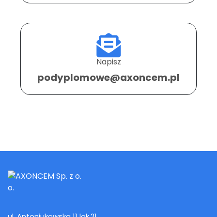
Napisz
podyplomowe@axoncem.pl
ul. Antoniukowska 11 lok.21