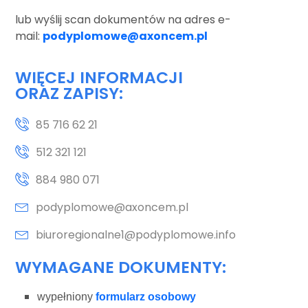
lub wyślij scan dokumentów na adres e-
mail:
podyplomowe@axoncem.pl
WIĘCEJ INFORMACJI
ORAZ ZAPISY:
85 716 62 21
512 321 121
884 980 071
podyplomowe@axoncem.pl
biuroregionalne1@podyplomowe.info
WYMAGANE DOKUMENTY:
wypełniony
formularz osobowy