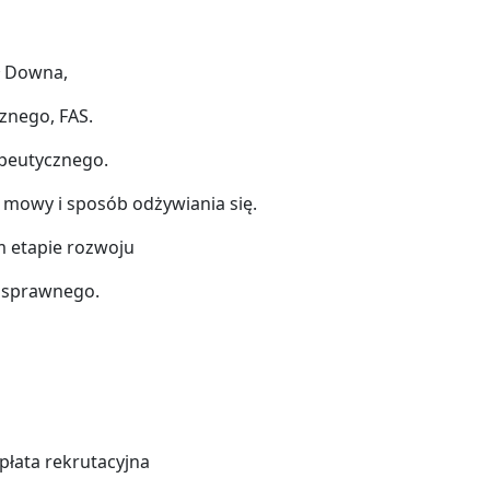
ł Downa,
cznego, FAS.
apeutycznego.
j mowy i sposób odżywiania się.
m etapie rozwoju
nosprawnego.
opłata rekrutacyjna