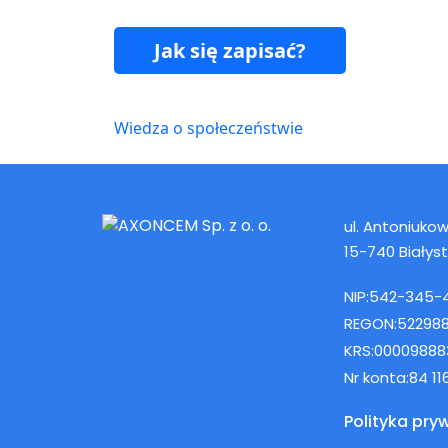
Jak się zapisać?
Wiedza o społeczeństwie
ul. Antoniukows
15-740 Białys
NIP:
542-345-
REGON:
52298
KRS:
00009888
Nr konta:
84 1
Polityka pry