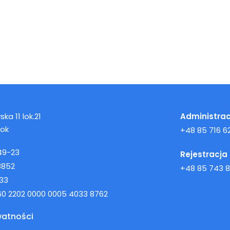
ka 11 lok.21
Administrac
tok
+48 85 716 62
49-23
Rejestracja
8852
+48 85 743 8
33
160 2202 0000 0005 4033 8762
watności