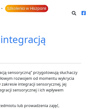
Szkolenia w Hiszpanii
integracją
racją sensoryczną” przygotowują słuchaczy
widłowym rozwojem od momentu wykrycia
akresie integracji sensorycznej, jej
egracji sensorycznej i ich wpływem
zedmiotu lub prowadzenia zajęć,