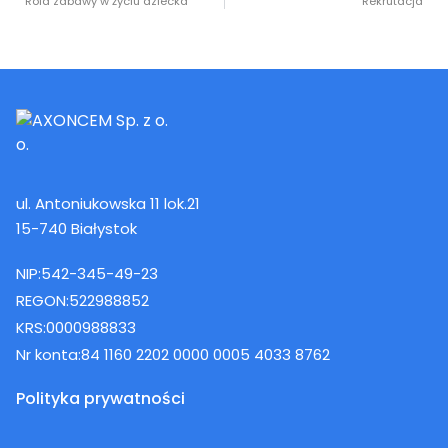
Rola zabawy w życiu dziecka
Rekrutacja
ul. Antoniukowska 11 lok.21
15-740 Białystok
NIP:
542-345-49-23
REGON:
522988852
KRS:
0000988833
Nr konta:
84 1160 2202 0000 0005 4033 8762
Polityka prywatności