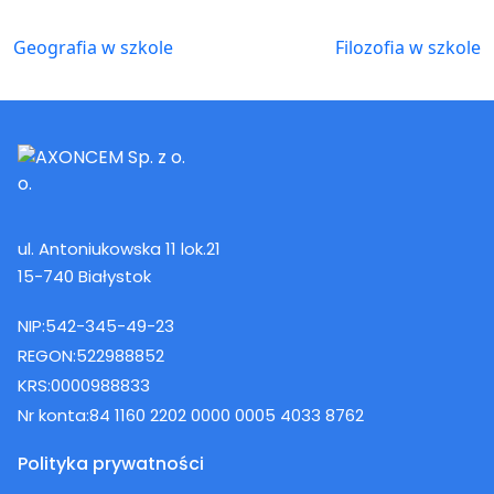
Geografia w szkole
Filozofia w szkole
ul. Antoniukowska 11 lok.21
15-740 Białystok
NIP:
542-345-49-23
REGON:
522988852
KRS:
0000988833
Nr konta:
84 1160 2202 0000 0005 4033 8762
Polityka prywatności