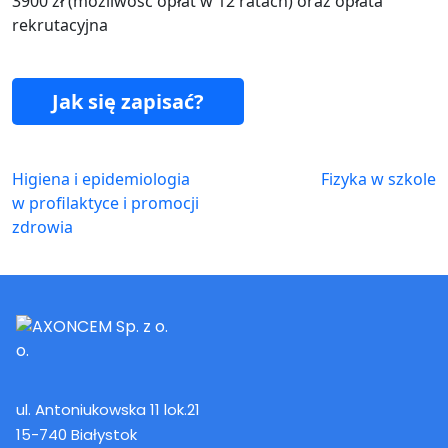
3900 zł (możliwość opłat w 12 ratach) oraz opłata
rekrutacyjna
Jak się zapisać?
Higiena i epidemiologia
Fizyka w szkole
w profilaktyce i promocji
zdrowia
ul. Antoniukowska 11 lok.21
15-740 Białystok