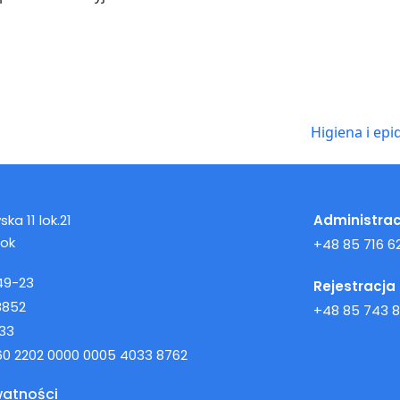
Higiena i epi
ka 11 lok.21
Administrac
tok
+48 85 716 62
49-23
Rejestracja
8852
+48 85 743 8
33
160 2202 0000 0005 4033 8762
watności