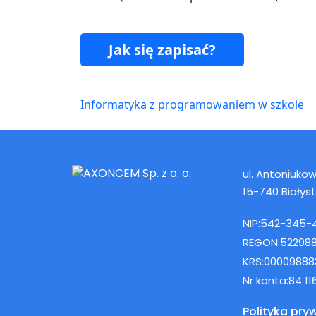
Jak się zapisać?
Informatyka z programowaniem w szkole
ul. Antoniukows
15-740 Białys
NIP:
542-345-
REGON:
52298
KRS:
00009888
Nr konta:
84 1
Polityka pry