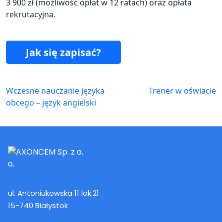
3 900 zł (możliwość opłat w 12 ratach) oraz opłata
rekrutacyjna.
Jak się zapisać?
Wczesne nauczanie języka
Trener w oświacie
obcego – język angielski
ul. Antoniukowska 11 lok.21
15-740 Białystok