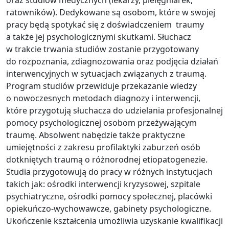
oraz studiów medycznych (lekarzy, pielęgniarek,
ratowników). Dedykowane są osobom, które w swojej
pracy będą spotykać się z doświadczeniem traumy
a także jej psychologicznymi skutkami. Słuchacz
w trakcie trwania studiów zostanie przygotowany
do rozpoznania, zdiagnozowania oraz podjęcia działań
interwencyjnych w sytuacjach związanych z traumą.
Program studiów przewiduje przekazanie wiedzy
o nowoczesnych metodach diagnozy i interwencji,
które przygotują słuchacza do udzielania profesjonalnej
pomocy psychologicznej osobom przeżywającym
traumę. Absolwent nabędzie także praktyczne
umiejętności z zakresu profilaktyki zaburzeń osób
dotkniętych traumą o różnorodnej etiopatogenezie.
Studia przygotowują do pracy w różnych instytucjach
takich jak: ośrodki interwencji kryzysowej, szpitale
psychiatryczne, ośrodki pomocy społecznej, placówki
opiekuńczo-wychowawcze, gabinety psychologiczne.
Ukończenie kształcenia umożliwia uzyskanie kwalifikacji