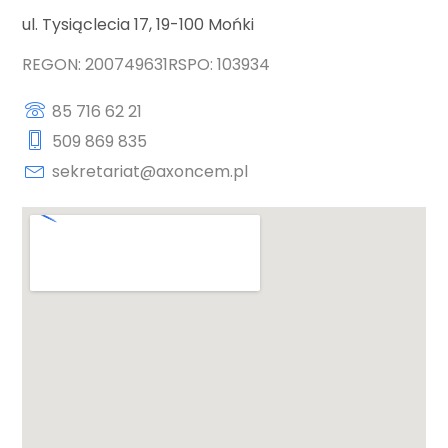
ul. Tysiąclecia 17, 19-100 Mońki
REGON: 200749631
RSPO: 103934
85 716 62 21
509 869 835
sekretariat@axoncem.pl