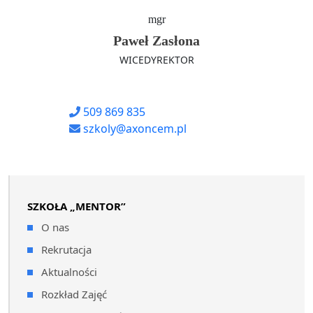
mgr
Paweł Zasłona
WICEDYREKTOR
509 869 835
szkoly@axoncem.pl
SZKOŁA „MENTOR”
O nas
Rekrutacja
Aktualności
Rozkład Zajęć